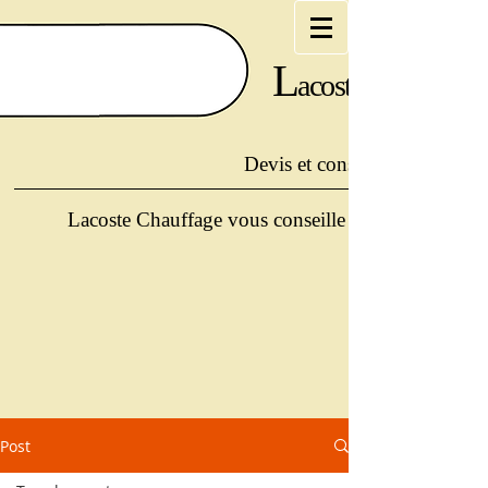
L
acoste
Devis et conseils offerts au :
Lacoste Chauffage vous conseille et vous guide po
Post