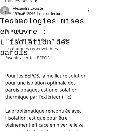
Tous les posts
Alexandre Lacoste
Tous les posts
13 mars 2016
1 min de lecture
Technologies mises
Le confort
en œuvre :
Conception
Les technologies mises en oeuvre
L'isolation des
Les énergies renouvelables
parois
L'avenir avec les BEPOS
Pour les BEPOS, la meilleure solution 
pour une isolation optimale des 
parois opaques est une isolation 
thermique par l'extérieur (ITE).
La problématique rencontrée avec 
l'isolation, est que pour être 
pleinement efficace en hiver, elle va 