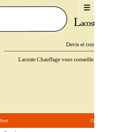
L
acoste
Devis et conseils offerts au :
Lacoste Chauffage vous conseille et vous guide po
Post