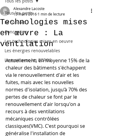
Tous les posts
Alexandre Lacoste
Tous les posts
13 mars 2016
1 min de lecture
Technologies mises
Le confort
en œuvre : La
Conception
Les technologies mises en oeuvre
ventilation
Les énergies renouvelables
L'avenir avec les BEPOS
Actuellement, en moyenne 15% de la 
chaleur des bâtiments s'échappent 
via le renouvellement d'air et les 
fuites, mais avec les nouvelles 
normes d'isolation, jusqu’à 70% des 
pertes de chaleur se font par le 
renouvellement d'air lorsqu'on a 
recours à des ventilations 
mécaniques contrôlées 
classiques(VMC). C'est pourquoi se 
généralise l'installation de 