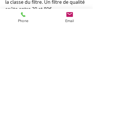
la classe du filtre. Un filtre de qualité 
coûte entre 30 et 80€.
Les technologies mises en oeuvre
Phone
Email
Posts récents
Voir tout