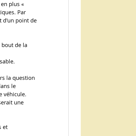
en plus « 
iques. Par 
 d'un point de 
bout de la 
sable.
rs la question 
dans le 
e véhicule. 
serait une 
 et 