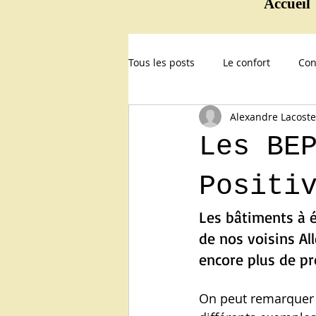
Accueil
Tous les posts
Le confort
Con
Alexandre Lacoste
L'avenir avec les BEPOS
Les BE
Positi
Les bâtiments à é
de nos voisins Al
encore plus de pr
On peut remarquer q