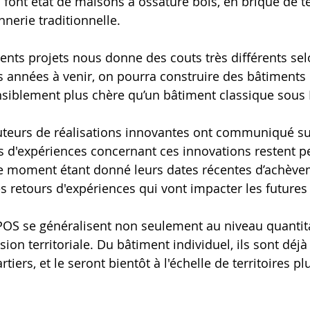
 font état de maisons à ossature bois, en brique de te
erie traditionnelle.
rents projets nous donne des couts très différents sel
s années à venir, on pourra construire des bâtiments p
ensiblement plus chère qu’un bâtiment classique sous
uteurs de réalisations innovantes ont communiqué sur
urs d'expériences concernant ces innovations restent p
 moment étant donné leurs dates récentes d’achève
s retours d'expériences qui vont impacter les futures 
EPOS se généralisent non seulement au niveau quantita
sion territoriale. Du bâtiment individuel, ils sont déjà
tiers, et le seront bientôt à l'échelle de territoires pl