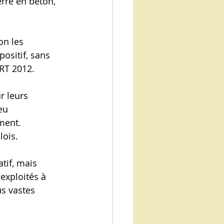
rre en béton, 
on les 
ositif, sans 
 RT 2012.
 leurs 
eu 
ment.
lois.
tif, mais 
 exploités à 
us vastes 