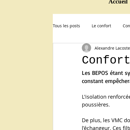
Accueil
Tous les posts
Le confort
Con
Alexandre Lacoste
L'avenir avec les BEPOS
Confor
Les BEPOS étant sy
constant empêchera 
L'isolation renforc
poussières.
De plus, les VMC do
l’échangeur. Ces fil