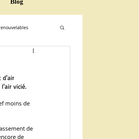
Blog
renouvelables
d'air 
'air vicié.
lef moins de 
crassement de 
 encore de 