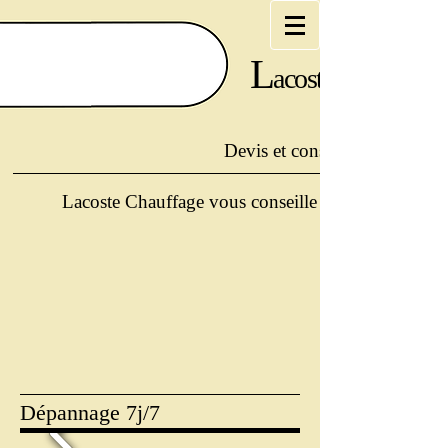
L
acoste
Devis et conseils offerts au :
Lacoste Chauffage vous conseille et vous guide po
Dépannage 7j/7